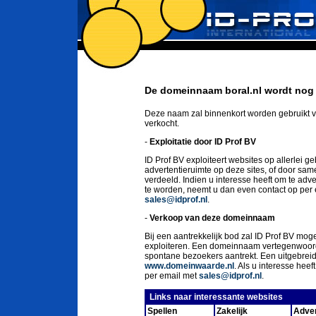
De domeinnaam boral.nl wordt nog 
Deze naam zal binnenkort worden gebruikt v
verkocht.
-
Exploitatie door ID Prof BV
ID Prof BV exploiteert websites op allerlei g
advertentieruimte op deze sites, of door sa
verdeeld. Indien u interesse heeft om te ad
te worden, neemt u dan even contact op per
sales@idprof.nl
.
-
Verkoop van deze domeinnaam
Bij een aantrekkelijk bod zal ID Prof BV moge
exploiteren. Een domeinnaam vertegenwoord
spontane bezoekers aantrekt. Een uitgebrei
www.domeinwaarde.nl
. Als u interesse he
per email met
sales@idprof.nl
.
Links naar interessante websites
Spellen
Zakelijk
Adver