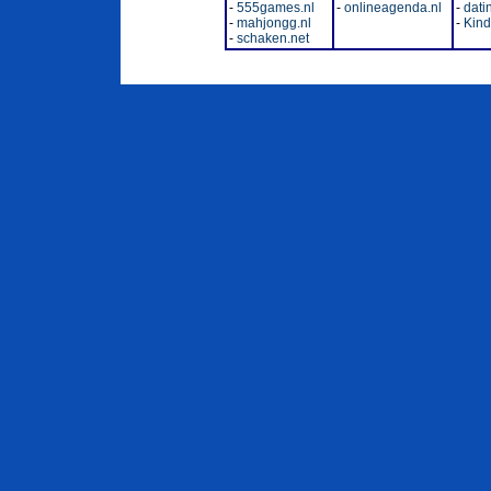
-
555games.nl
-
onlineagenda.nl
-
dati
-
mahjongg.nl
-
Kinde
-
schaken.net